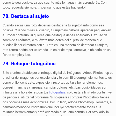
como te sea posible, ya que cuanto más lo hagas más aprenderás. Con
todo, recuerda siempre. . . ¡pensar lo que estás haciendo!
78. Destaca al sujeto
Cuando sacas una foto, deberías destacar a tu sujeto tanto como sea
posible. Cuando mires el cuadro, tu sujeto no debería aparecer pequeño en
él. Por el contrario, si quieres que destaque debes acercarlo. Haz uso del
zoom de tu cámara, o muévete más cerca del sujeto, de manera que
puedas llenar el marco con él. Esta es una manera de destacar tu sujeto,
otra forma podría ser utilizando un color de ropa llamativo, o ubicarlo en un
fondo simple y liso.
79. Retoque fotográfico
Si te sientes atraído por el retoque digital de imágenes, Adobe Photoshop es
el editor de imágenes por excelencia y te permitirá corregir elementos tales
como brillo, contraste, exposición, recortar, quitar y borrar elementos,
corregir manchas y arrugas, cambiar colores, etc. Las posibilidades son
infinitas a la hora de retocar tus
fotografías
, sólo estará limitado por tu nivel
de pericia al utilizar el programa. Si no quieres comprar Photoshop, tienes
dos opciones más económicas. Por un lado, Adobe Photoshop Elements, el
hermano menor de Photoshop que incluye prácticamente todas sus
mismas herramientas y está orientado al usuario común. Por otro lado, la