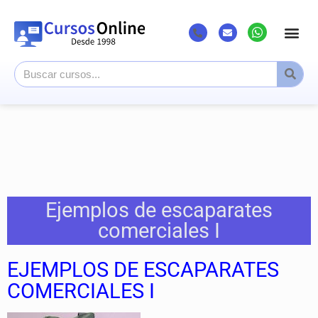
Listado Cursos
Cursos superi
Canal Youtub
Ejemplos de escaparates
comerciales I
EJEMPLOS DE ESCAPARATES
COMERCIALES
I