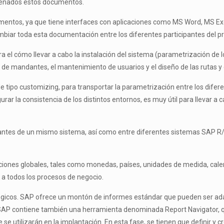
cenados estos documentos.
umentos, ya que tiene interfaces con aplicaciones como MS Word, MS E
mbiar toda esta documentación entre los diferentes participantes del p
a el cómo llevar a cabo la instalación del sistema (parametrización de lo
 de mandantes, el mantenimiento de usuarios y el diseño de las rutas y 
e tipo customizing, para transportar la parametrización entre los difer
rar la consistencia de los distintos entornos, es muy útil para llevar a 
ntes de un mismo sistema, así como entre diferentes sistemas SAP R/
ciones globales, tales como monedas, países, unidades de medida, cale
 a todos los procesos de negocio.
égicos. SAP ofrece un montón de informes estándar que pueden ser ada
AP contiene también una herramienta denominada Report Navigator, qu
se utilizarán en la implantación. En esta fase, se tienen que definir y 