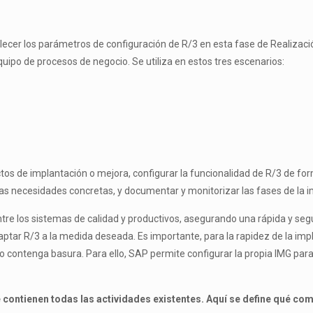
blecer los parámetros de configuración de R/3 en esta fase de Realiza
quipo de procesos de negocio. Se utiliza en estos tres escenarios:
ctos de implantación o mejora, configurar la funcionalidad de R/3 de fo
as necesidades concretas, y documentar y monitorizar las fases de la i
re los sistemas de calidad y productivos, asegurando una rápida y seg
ptar R/3 a la medida deseada. Es importante, para la rapidez de la impl
 no contenga basura. Para ello, SAP permite configurar la propia IMG par
e contienen todas las actividades existentes. Aquí se define qué c