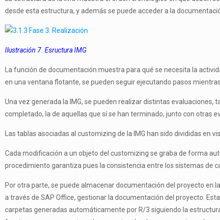
desde esta estructura, y además se puede acceder a la documentació
Ilustración 7. Esructura IMG
La función de documentación muestra para qué se necesita la activi
en una ventana flotante, se pueden seguir ejecutando pasos mientras
Una vez generada la IMG, se pueden realizar distintas evaluaciones, ta
completado, la de aquellas que sí se han terminado, junto con otras ev
Las tablas asociadas al customizing de la IMG han sido divididas en vi
Cada modificación a un objeto del customizing se graba de forma auto
procedimiento garantiza pues la consistencia entre los sistemas de ca
Por otra parte, se puede almacenar documentación del proyecto en l
a través de SAP Office, gestionar la documentación del proyecto. E
carpetas generadas automáticamente por R/3 siguiendo la estructura 