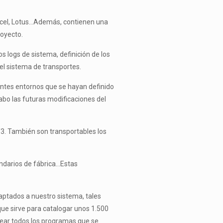
xcel, Lotus…Además, contienen una
royecto.
s logs de sistema, definición de los
el sistema de transportes.
entes entornos que se hayan definido
cabo las futuras modificaciones del
3. También son transportables los
ndarios de fábrica…Estas
ptados a nuestro sistema, tales
e sirve para catalogar unos 1.500
crear todos los programas que se