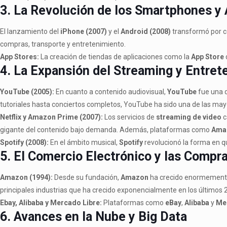
3. La Revolución de los Smartphones y
El lanzamiento del
iPhone (2007)
y el
Android (2008)
transformó por c
compras, transporte y entretenimiento.
App Stores:
La creación de tiendas de aplicaciones como la
App Store
4. La Expansión del Streaming y Entret
YouTube (2005):
En cuanto a contenido audiovisual,
YouTube
fue una d
tutoriales hasta conciertos completos, YouTube ha sido una de las may
Netflix y Amazon Prime (2007):
Los servicios de
streaming de video
c
gigante del contenido bajo demanda. Además, plataformas como
Ama
Spotify (2008):
En el ámbito musical,
Spotify
revolucionó la forma en 
5. El Comercio Electrónico y las Compr
Amazon (1994):
Desde su fundación,
Amazon
ha crecido enormemente, 
principales industrias que ha crecido exponencialmente en los últimos 
Ebay, Alibaba y Mercado Libre:
Plataformas como
eBay
,
Alibaba
y
Me
6. Avances en la Nube y Big Data