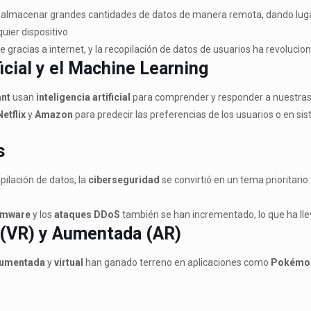
 almacenar grandes cantidades de datos de manera remota, dando lugar
uier dispositivo.
e gracias a internet, y la recopilación de datos de usuarios ha revolucion
ficial y el Machine Learning
ant
usan
inteligencia artificial
para comprender y responder a nuestras c
Netflix
y
Amazon
para predecir las preferencias de los usuarios o en
s
pilación de datos, la
ciberseguridad
se convirtió en un tema prioritar
omware
y los
ataques DDoS
también se han incrementado, lo que ha lle
l (VR) y Aumentada (AR)
 aumentada
y
virtual
han ganado terreno en aplicaciones como
Pokémo