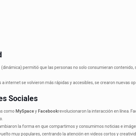
d
.0 (dinámica) permitió que las personas no solo consumieran contenido, s
a internet se volvieron más rápidas y accesibles, se crearon nuevas op
es Sociales
mas como
MySpace
y
Facebook
revolucionaron la interacción en línea. F
o.
mbiaron la forma en que compartimos y consumimos noticias e imágene
uelto muy populares, centrando la atención en videos cortos y creativ