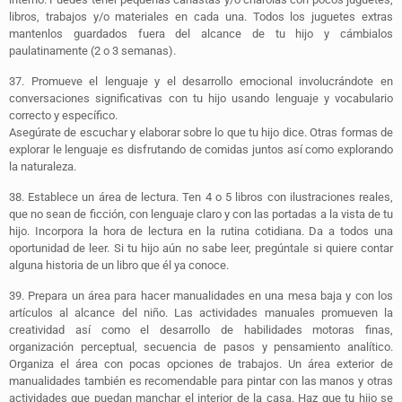
libros, trabajos y/o materiales en cada una. Todos los juguetes extras
mantenlos guardados fuera del alcance de tu hijo y cámbialos
paulatinamente (2 o 3 semanas).
37.
Promueve el lenguaje y el desarrollo emocional involucrándote en
conversaciones significativas con tu hijo usando lenguaje y vocabulario
correcto y específico.
Asegúrate de escuchar y elaborar sobre lo que tu hijo dice. Otras formas de
explorar le lenguaje es disfrutando de comidas juntos así como explorando
la naturaleza.
38.
Establece un área de lectura.
Ten 4 o 5 libros con ilustraciones reales,
que no sean de ficción, con lenguaje claro y con las portadas a la vista de tu
hijo. Incorpora la hora de lectura en la rutina cotidiana. Da a todos una
oportunidad de leer. Si tu hijo aún no sabe leer, pregúntale si quiere contar
alguna historia de un libro que él ya conoce.
39.
Prepara un área para hacer manualidades en una mesa baja y con los
artículos al alcance del niño.
Las actividades manuales promueven la
creatividad así como el desarrollo de habilidades motoras finas,
organización perceptual, secuencia de pasos y pensamiento analítico.
Organiza el área con pocas opciones de trabajos. Un área exterior de
manualidades también es recomendable para pintar con las manos y otras
actividades que puedan manchar el interior de la casa. Haz que tu hijo se