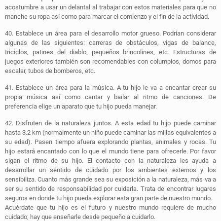
acostumbre a usar un delantal al trabajar con estos materiales para que no
manche su ropa así como para marcar el comienzo y el fin de la actividad.
40.
Establece un área para el desarrollo motor grueso.
Podrían considerar
algunas de las siguientes: carreras de obstáculos, vigas de balance,
triciclos, patines del diablo, pequeños brincolines, etc. Estructuras de
juegos exteriores también son recomendables con columpios, domos para
escalar, tubos de bomberos, etc.
41.
Establece un área para la música.
A tu hijo le va a encantar crear su
propia música así como cantar y bailar al ritmo de canciones. De
preferencia elige un aparato que tu hijo pueda manejar.
42.
Disfruten de la naturaleza juntos.
A esta edad tu hijo puede caminar
hasta 3.2 km (normalmente un niño puede caminar las millas equivalentes a
su edad). Pasen
tiempo afuera explorando plantas, animales y rocas. Tu
hijo estará encantado con lo que el mundo tiene para ofrecerle. Por favor
sigan el ritmo de su hijo. El contacto con la naturaleza les ayuda a
desarrollar un sentido de cuidado por los ambientes externos y los
sensibiliza. Cuanto más grande sea su exposición a la naturaleza, más va a
ser su sentido de responsabilidad por cuidarla. Trata de encontrar lugares
seguros en donde tu hijo pueda explorar esta gran parte de nuestro mundo.
Acuérdate que tu hijo es el futuro y nuestro mundo requiere de mucho
cuidado; hay que enseñarle desde pequeño a cuidarlo.