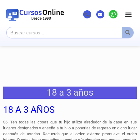
Listado Cursos
Cursos superi
Canal Youtub
18 a 3 años
18 A 3 AÑOS
36.
Ten todas las cosas que tu hijo utiliza alrededor de la casa en sus
lugares designados y enseña a tu hijo a ponerlas de regreso en dicho lugar
después de usarlas.
Recuerda que el orden externo promueve el orden
interno. Puedes tener pequeñas canastas y/o charolas con pocos juguetes,