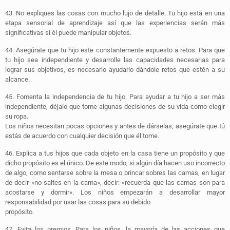
43.
No expliques las cosas con mucho lujo de detalle.
Tu hijo está en una
etapa sensorial de aprendizaje así que las experiencias serán más
significativas si él puede manipular objetos.
44.
Asegúrate que tu hijo este constantemente expuesto a retos.
Para que
tu hijo sea independiente y desarrolle las capacidades necesarias para
lograr sus objetivos, es necesario ayudarlo dándole retos que estén a su
alcance.
45.
Fomenta la independencia de tu hijo.
Para ayudar a tu hijo a ser más
independiente, déjalo que tome algunas decisiones de su vida como elegir
su ropa.
Los niños necesitan pocas opciones y antes de dárselas, asegúrate que tú
estás de acuerdo con cualquier decisión que él tome.
46.
Explica a tus hijos que cada objeto en la casa tiene un propósito y que
dicho propósito es el único
. De este modo, si algún día hacen uso incorrecto
de algo, como sentarse sobre la mesa o brincar sobres las camas, en lugar
de decir «no saltes en la cama», decir: «recuerda que las camas son para
acostarse y dormir». Los niños empezarán a desarrollar mayor
responsabilidad por usar las cosas para su debido
propósito.
47.
Evita los premios.
Para los niños, la mayoría de las acciones que