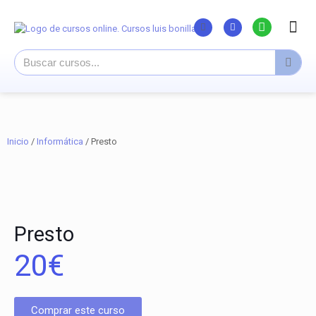
Listado Curs
Cursos su
Canal You
Inicio
/
Informática
/ Presto
Presto
20
€
Comprar este curso